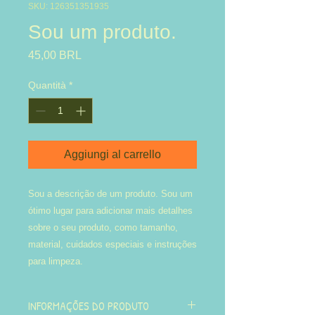
SKU: 126351351935
Sou um produto.
Prezzo
45,00 BRL
Quantità
*
Aggiungi al carrello
Sou a descrição de um produto. Sou um 
ótimo lugar para adicionar mais detalhes 
sobre o seu produto, como tamanho, 
material, cuidados especiais e instruções 
para limpeza.
INFORMAÇÕES DO PRODUTO