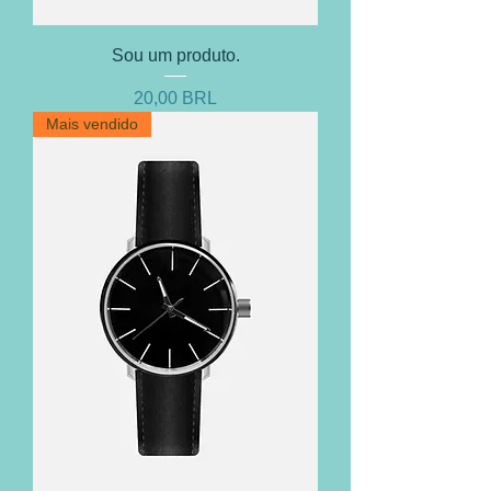
Sou um produto.
Prezzo
20,00 BRL
Mais vendido