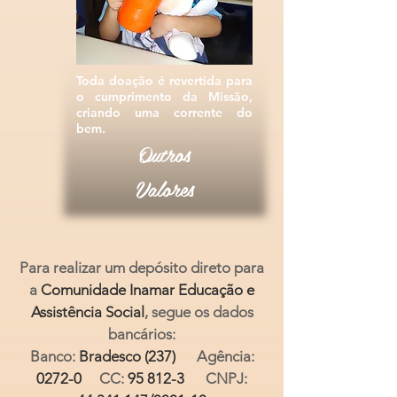
Toda doação é revertida para
o cumprimento da
Missão
,
criando uma corrente do
bem.
Outros
Valores
Para realizar um depósito direto para
a
Comunidade Inamar Educação e
Assistência Social
, segue os dados
bancários:
Banco:
Bradesco (237)
Agência:
0272-0
CC:
95 812-3
CNPJ: