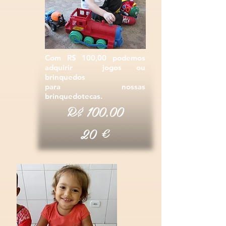
Com R$ 100,00 podemos
adquirir jogos ou
brinquedos
para nossas
brinquedotecas.
R$
10
0,00
€
20