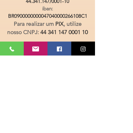
44.341.147
/0001-10
iban:
BR0900000000047040000266108C1
Para realizar um
PIX
, utilize
nosso CNPJ:
44 341 147 0001 10
Não tem como doar
dinheiro? Não tem
problema!
Existem outras formas de
ajudar!
Clique aqui
para
saber mais...
Informações:
doe@coinamar.org.br