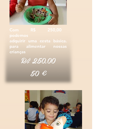
Com R$ 250,00
podemos
adquirir uma cesta básica.
para alimentar nossas
criança
s
R$ 2
5
0,00
€
50