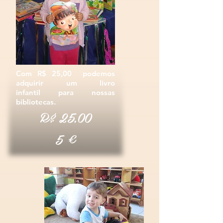
Com R$ 25,00 podemos
adquirir um
livro
infantil
para nossas
bibliotecas.
R$ 2
5
,00
€
5