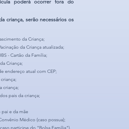
cula poderá ocorrer fora do
 da criança, serão necessários os
ascimento da Criança;
 Vacinação
da Criança atualizada
;
UBS - Cartão da Família
;
da Crianç
a
;
e endereço atual
com CEP;
 criança
;
a criança
;
 dos
pais da criança
;
 pai e da mãe
 Convênio Médico (caso possua)
;
caso participe do "Bolsa Família").