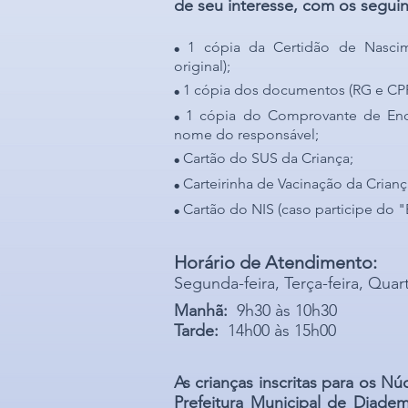
de seu interesse, com os segui
.
1 cópia da Certidão de Nascime
original);
.
1 cópia dos documentos (RG e CPF)
.
1 cópia do Comprovante de End
nome do responsável
;
.
Cartã
o do SUS
da Criança
;
.
Carteirinha de Vacinação
da Crianç
.
Cartã
o do NIS
(caso participe do "
Horário de Atendimento:
Segunda-feira, Terça-feira, Quart
Manhã:
9h30 às 10h30
Tarde:
14h00 às 15h00
As crianças inscritas para os N
Prefeitura Municipal de Diadem