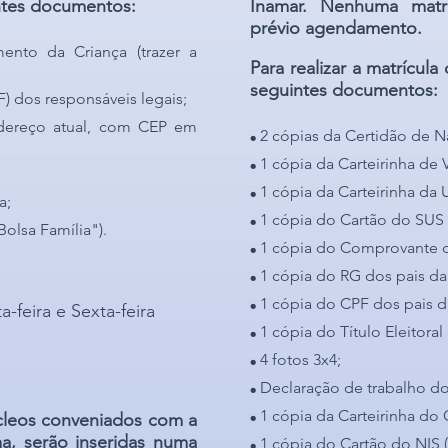
ntes documentos:
Inamar.
Nenhuma matrí
prévio agendamento.
nto da Criança (trazer a
Para realizar a matrícula
seguintes documentos:
 dos responsáveis legais;
ereço atual, com CEP em
.
2 cópias da
Certidão de N
.
1
cópia
da
Carteirinha de
.
1
cópia
da
Carteirinha da 
a
;
.
1
cópia do
Cartã
o do SUS
Bolsa Família").
.
1
cópia do
Comprovante d
.
1
cópia do RG dos pais da
.
1
cópia do CPF dos
pais d
a-feira e Sexta-feira
.
1
cópia do Título Eleitoral
.
4 fotos 3x4;
.
Declaração de trabalho do
.
1
cópia da Carteirinha do
úcleos conveniados com a
.
a, serão inseridas numa
1
cópia do
Cartão do NIS
(