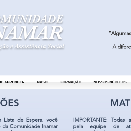
MUNIDADE
NAMAR
“Algumas
ão e Assistência Social
A difer
DE APRENDER
NASCI
FORMAÇÃO
NOSSOS NÚCLEOS
ÇÕ
ES
​ ​M
 a Lista de Espera, você
IMPORTANTE: Todas as
eo da Comunidade Inamar
pela equipe de at